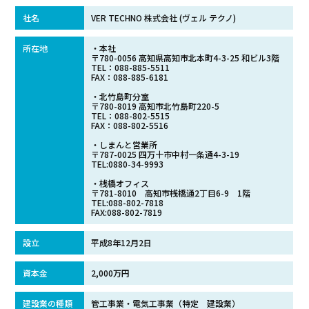
社名
VER TECHNO 株式会社 (ヴェル テクノ)
所在地
・本社
〒780-0056 高知県高知市北本町4-3-25 和ビル3階
TEL：088-885-5511
FAX：088-885-6181
・北竹島町分室
〒780-8019 高知市北竹島町220-5
TEL：088-802-5515
FAX：088-802-5516
・しまんと営業所
〒787-0025 四万十市中村一条通4-3-19
TEL:0880-34-9993
・桟橋オフィス
〒781-8010 高知市桟橋通2丁目6-9 1階
TEL:088-802-7818
FAX:088-802-7819
設立
平成8年12月2日
資本金
2,000万円
建設業の種類
管工事業・電気工事業（特定 建設業）