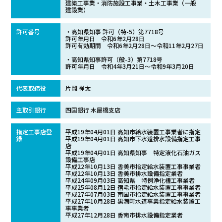
建築工事業・消防施設工事業・土木工事業（一般
建設業）
許可番号
・高知県知事 許可（特-5）第7718号
許可年月日 令和6年2月28日
許可有効期間 令和6年2月28日～令和11年2月27日
・高知県知事許可（般-3）第7718号
許可年月日 令和4年3月21日～令和9年3月20日
代表取締役
片岡 祥太
主取引銀行
四国銀行 木屋橋支店
指定工事店登
平成19年04月01日 高知市給水装置工事業者に指定
録
平成19年04月01日 高知市下水道排水設備指定工事
店
平成19年04月01日 高知県知事 特定液化石油ガス
設備工事店
平成22年10月13日 香美市指定給水装置工事事業者
平成22年10月13日 香美市排水設備指定業者
平成24年09月03日 高知県 特例浄化槽工事業者
平成25年08月12日 宿毛市指定給水装置工事事業者
平成27年07月03日 南国市指定給水装置工事事業者
平成27年10月28日 黒潮町水道事業指定給水装置工
事事業者
平成27年12月28日 香南市排水設備指定業者