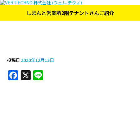
しまんと営業所2階テナントさんご紹介
しまんと営業所2階テナントさんご紹介
投稿日
2020年12月13日
F
X
Li
a
n
c
e
e
b
o
o