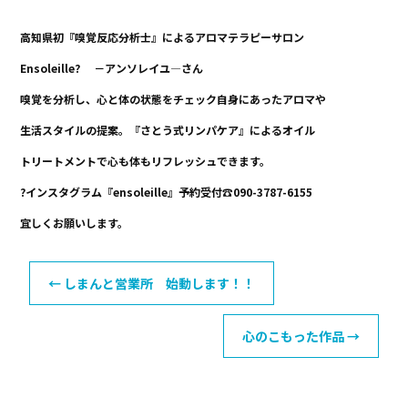
k
高知県初『嗅覚
反応分析士』によるアロマテラピーサロン
Ensoleille? －アンソレイユ―さん
嗅覚を分析し、心と体
の
状態
をチェック自身にあったアロマや
生活スタイルの提案。『さとう式リンパケア』によるオイル
トリートメントで心も体もリフレッシュできます。
?インスタグラム『ensoleille』予約受付☎090-3787-6155
宜しくお願いします。
←
しまんと営業所 始動します！！
心のこもった作品
→